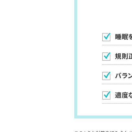
睡眠
規則
バラ
適度