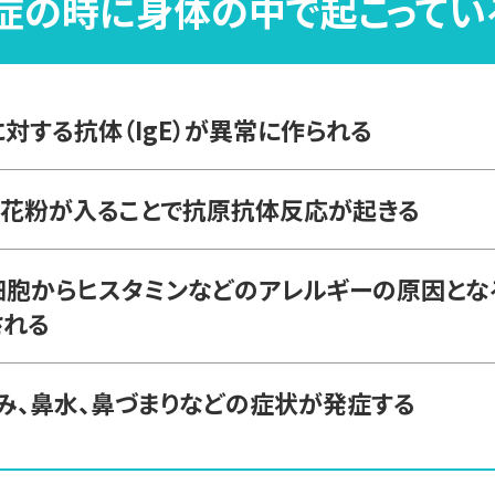
症の時に身体の中で
起こってい
対する抗体（IgE）が
異常に作られる
に花粉が入ることで
抗原抗体反応が起きる
細胞からヒスタミンなどの
アレルギーの原因とな
される
み、鼻水、鼻づまりなどの
症状が発症する