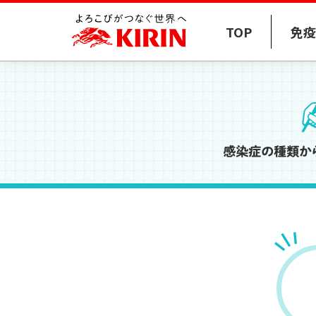
TOP
免疫
感染症とは？
免疫低下に関連する要因
乳酸菌
L
.ラクティス プラズ
病原体の種類と感染経路
加齢
ストレス
感染症の歴史
睡眠
運動
肥満