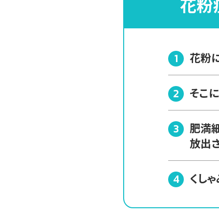
花粉
花粉に
そこ
肥満
放出
くしゃ