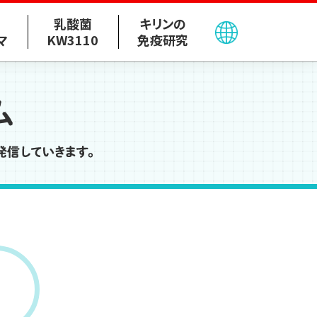
乳酸菌
キリンの
マ
KW3110
免疫研究
術報告・外部発表
学術報告（論文・書籍）
外部発表（学会発表・講演）