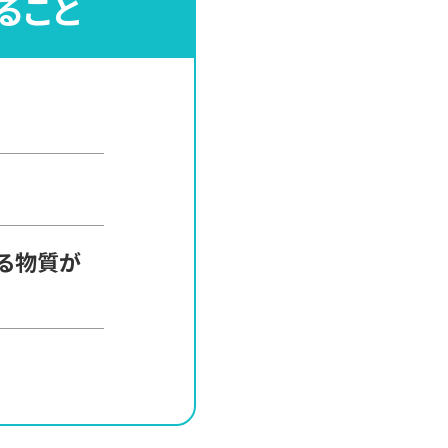
ること
る物質が