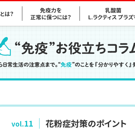
免疫力を
乳酸菌
とは？
正常に保つには？
L
.ラクティス プラズ
マとは？
食事で免疫力を高めるには
免疫のしくみと
乳酸菌
免疫細胞のはたらき
L
.ラクティス
プラズマの効果
学
免疫を高める食事
感染症に対する効果
免疫とビタミン
様々な効果
花粉症対策のポイント
11
vol.