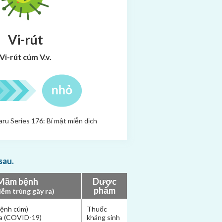
Vi-rút
Vi-rút cúm
V.v.
ru Series 176:
Bí mật miễn dịch
sau.
Mầm bệnh
Dược
phẩm
iễm trùng gây ra)
bệnh cúm)
Thuốc
na (COVID-19)
kháng sinh