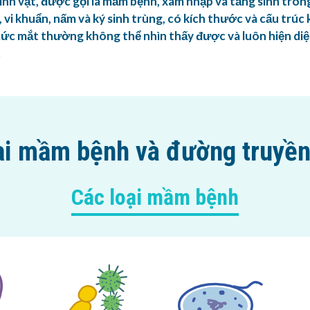
inh vật, được gọi là mầm bệnh, xâm nhập và tăng sinh trong
vi khuẩn, nấm và ký sinh trùng, có kích thước và cấu trúc 
c mắt thường không thể nhìn thấy được và luôn hiện diệ
.
ại mầm bệnh và
đường truyề
Các loại mầm bệnh