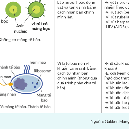
bào người hoặc động
-Vi-rút noro 
vật và tăng sinh bằng
nhiễm [ngộ đ
cách nhân bản chính
-Vi-rút sởi (b
mình lên.
-Vi-rút rubell
-Vi-rút herpe
-HIV (AIDS), v
Vì là tế bào nên vi
-Phế cầu khu
khuẩn tăng sinh bằng
khuẩn)
cách tự nhân bản
-E. coli (viêm
chính mình (thông qua
[ngộ độc thự
quá trình phân chia tế
-Vi khuẩn lao 
bào).
-Vi khuẩn uốn
-Vi khuẩn dịc
-Vi khuẩn tả 
-Vi khuẩn ho 
-Vi khuẩn kiết 
Nguồn: Gakken Manga