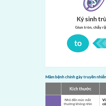
Ký sinh tr
Giun tròn,
chấy rận
Mầm bệnh chính gây truyền nhiễm 
Kích thước
-Nhỏ đến mức mắt
thường không nhìn