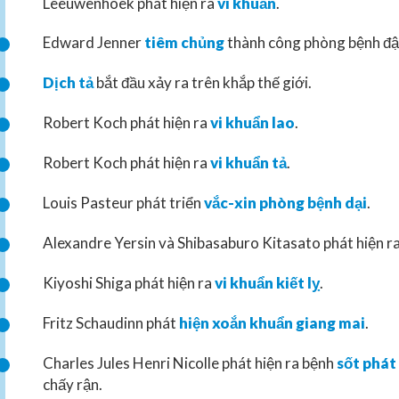
Leeuwenhoek phát hiện ra
vi khuẩn
.
Edward Jenner
tiêm chủng
thành công phòng bệnh đậ
Dịch tả
bắt đầu xảy ra trên khắp thế giới.
Robert Koch phát hiện ra
vi khuẩn lao
.
Robert Koch phát hiện ra
vi khuẩn tả
.
Louis Pasteur phát triển
vắc-xin phòng bệnh dại
.
Alexandre Yersin và Shibasaburo Kitasato phát hiện r
Kiyoshi Shiga phát hiện ra
vi khuẩn kiết lỵ
.
Fritz Schaudinn phát
hiện xoắn khuẩn giang mai
.
Charles Jules Henri Nicolle phát hiện ra bệnh
sốt phát
chấy rận.