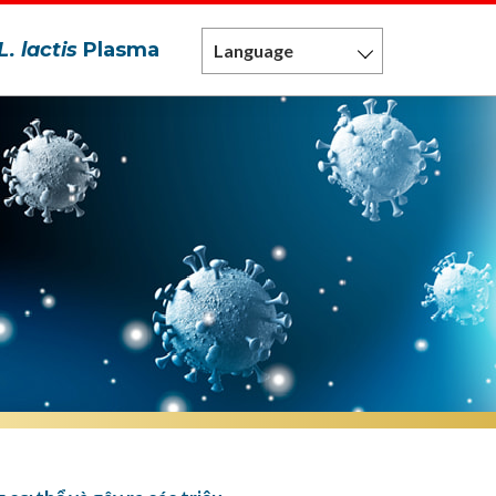
L. lactis
Plasma
Language
ủa tế bào miễn dịch
 chuyên ngành và
Thông
 khai
o chuyên ngành
báo công khai