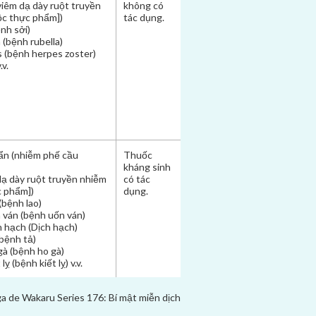
(viêm dạ dày ruột truyền
không có
ộc thực phẩm])
tác dụng.
ệnh sởi)
a (bệnh rubella)
s (bệnh herpes zoster)
.v.
ẩn (nhiễm phế cầu
Thuốc
kháng sinh
 dạ dày ruột truyền nhiễm
có tác
c phẩm])
dụng.
(bệnh lao)
 ván (bệnh uốn ván)
h hạch (Dịch hạch)
(bệnh tả)
gà (bệnh ho gà)
lỵ (bệnh kiết lỵ) v.v.
 de Wakaru Series 176:
Bí mật miễn dịch