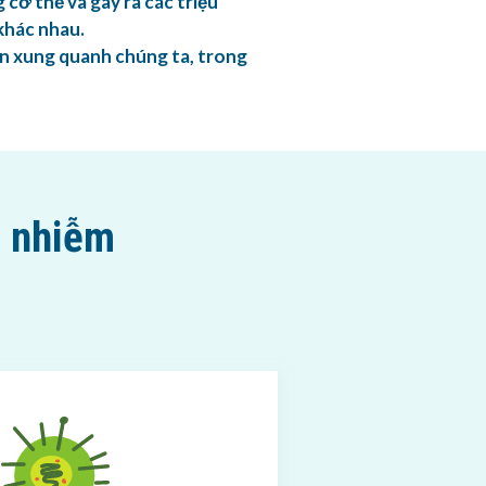
 cơ thể và gây ra các triệu
khác nhau.
n xung quanh chúng ta, trong
n nhiễm