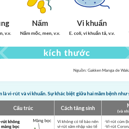
ùng
Nấm
Vi khuẩn
, v.v.
Nấm mốc, men,
v.v.
E. coli,
vi khuẩn tả,
v.v.
Nguồn: Gakken Manga de Waka
là vi-rút và vi khuẩn. Sự khác biệt giữa hai mầm bệnh như 
Cấu trúc
Cách tăng sinh
(và nh
Vì không có tế bào nên
-Vi-rút cúm (
vi-rút xâm nhập vào tế
-Vi-rút Coro