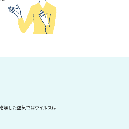
た乾燥した空気ではウイルスは
。