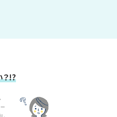
？!?
。
。一
種し