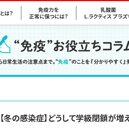
免疫力を
乳酸菌
とは？
正常に保つには？
L
.ラクティス プラズ
マとは？
食事で免疫力を高めるには
免疫のしくみと
乳酸菌
免疫細胞のはたらき
L
.ラクティス
プラズマの効果
学
免疫を高める食事
感染症に対する効果
免疫とビタミン
様々な効果
【冬の感染症】どうして学級
閉鎖が増え