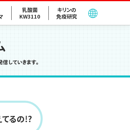
乳酸菌
キリンの
マ
KW3110
免疫研究
術報告・外部発表
学術報告（論文・書籍）
外部発表（学会発表・講演）
てるの!?