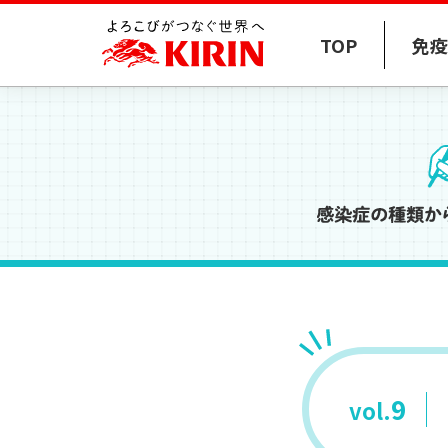
TOP
免疫
感染症とは？
免疫低下に関連する要因
乳酸菌
L
.ラクティス プラズ
病原体の種類と感染経路
加齢
ストレス
感染症の歴史
睡眠
運動
肥満
9
vol.