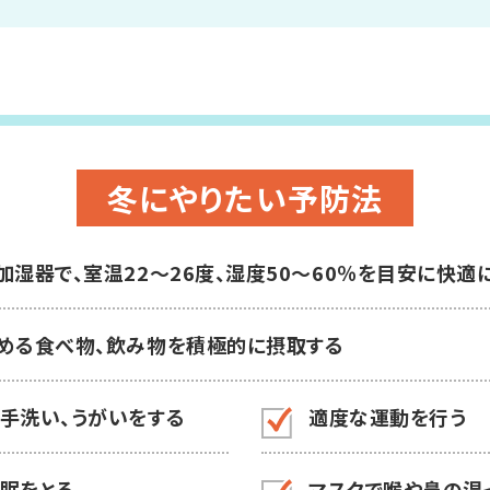
冬にやりたい予防法
加湿器で、室温22～26度、湿度50～60％を目安に快適
める食べ物、
飲み物を積極的に摂取する
手洗い、
うがいをする
適度な運動を行う
眠をとる
マスクで喉や鼻の
湿